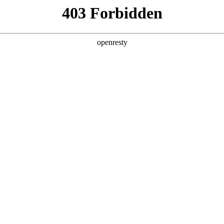
产品及服务
行业解决方案
合作伙伴
投资者关系
获魔乐社区龙虾挑战赛一等奖
2026 / 05 / 07
虾客松赛事揭晓，聚鑫汇数码旗下聚鑫汇鲲泰异构计算团队资深AI工程
实业务场景，摒弃传统对话式AI思路，实现从“聊天AI”到“生产AI